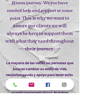
fitness journey. We too have
needed help and support at some
his is why we want to
point. T
assure our clients we will
always be here to support them
with what they need throughout
their journey.
La mayoría de las veces las personas que
buscan cambiar su estilo de vida
necesitan ayuda y apoyo para tener éxito.
Todos nosotros en YoFit hemos pasado y
todavía estamos en nuestra jornada de
acondicionamiento físico. Nosotros
también hemos necesitado ayuda y apoyo
en algún momento. Es por eso que
queremos asegurarles a nuestros clientes