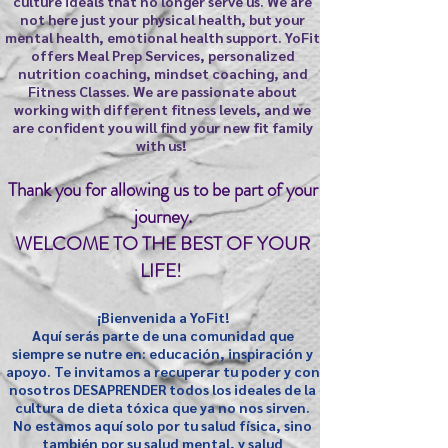
culture ideals that no longer serve us. We are
not here just your physical health, but your
mental health, emotional health support. YoFit
offers Meal Prep Services, personalized
nutrition coaching, mindset coaching, and
Fitness Classes. We are passionate about
working with different fitness levels, and we
are confident you will find your new fit family
with us!
Thank you for allowing us to be part of your
journey.
WELCOME TO THE BEST OF YOUR
LIFE!
¡Bienvenida a YoFit!
Aquí serás parte de una comunidad que
siempre se nutre en: educación, inspiración y
apoyo. Te invitamos a recuperar tu poder y con
nosotros DESAPRENDER todos los ideales de la
cultura de dieta tóxica que ya no nos sirven.
No estamos aquí solo por tu salud física, sino
también por su salud mental, y salud