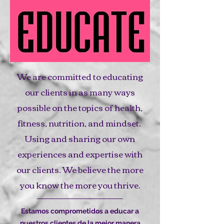
We are committed to educating
our clients in as many ways
possible on the topics of health,
fitness, nutrition, and mindset.
Using and sharing our own
experiences and expertise with
our clients.
We believe the more
you know the more you thrive.
Estamos comprometidos a educar a
nuestros clientes de la mejor manera