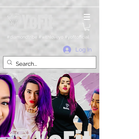
#diamondtribe #withloveyo #yofitofficial
Log In